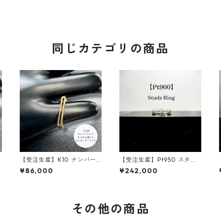
同じカテゴリの商品
リ
【受注生産】K10 ナンバー
【受注生産】Pt950 スタッ
リング｜数字モチーフ｜幅2.
ズリング｜スタッズモチー
¥86,000
¥242,000
7mm｜customade.045
フ｜幅2.4mm｜customad
e.045
その他の商品