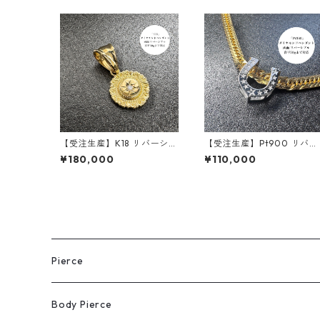
【受注生産】K18 リバーシブ
【受注生産】Pt900 リバー
ルペンダント | 額縁風ペンダ
シブルペンダント｜馬蹄-ホ
¥180,000
¥110,000
ント ラウンド | ダイヤモン
ースシュー｜50g喜平まで
ド | ブラックダイヤモンド |
対応 2WAY｜customade.
30g喜平まで対応 | 2WAY |
45
customade.045
Pierce
Body Pierce