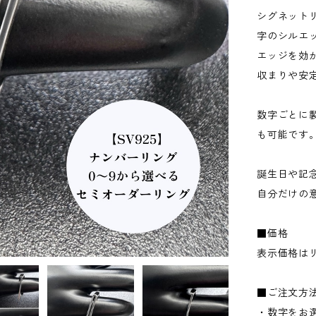
シグネット
字のシルエ
エッジを効
収まりや安
数字ごとに
も可能です
誕生日や記
自分だけの
■価格
表示価格は
■ご注文方
・数字をお