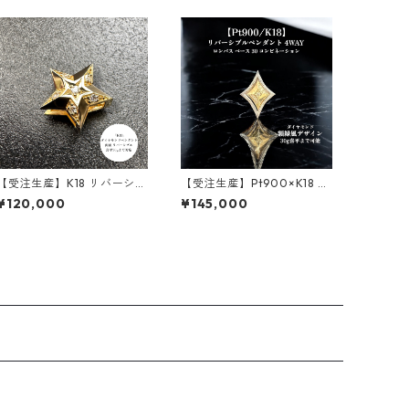
【受注生産】K18 リバーシブ
【受注生産】Pt900×K18 リ
ルペンダント｜ステラコア
バーシブルペンダント｜ロ
¥120,000
¥145,000
｜ 30g喜平まで対応 4WAY
ンバスベース+額縁フレーム
｜customade.045
30g用｜30g喜平まで対応2
WAY | customade.045