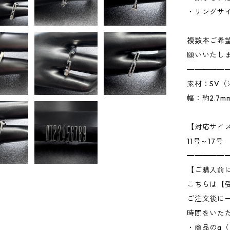
・リングサ
複数本ご希
願いいたし
━━━━━
素材：SV（ｼ
幅：約2.7m
【対応サイ
11号～17号
━━━━━
【ご購入前
こちらは【
ご注文後に
時間をいた
・商品のg（