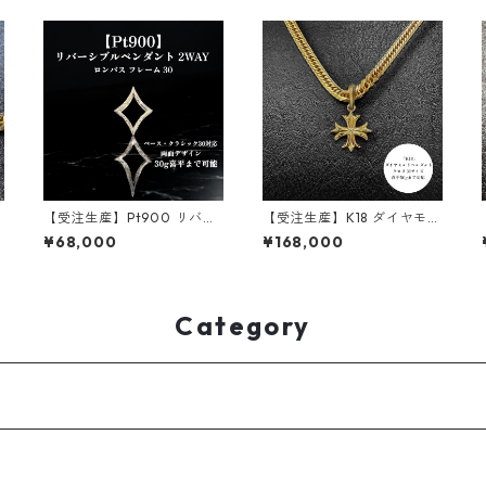
【受注生産】Pt900 リバー
【受注生産】K18 ダイヤモン
シブルペンダント｜額縁フ
ドペンダント｜クロスモチ
¥68,000
¥168,000
レーム〈ロンバス 30g用〉
ーフ｜Mサイズ｜50g喜平ま
0
｜30g喜平まで対応2WAY |
で対応 ｜customade.045
customade.045
Category