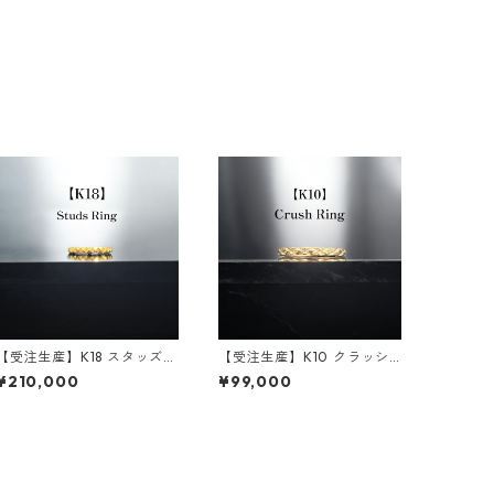
【受注生産】K18 スタッズリ
【受注生産】K10 クラッシ
ング｜スタッズモチーフ｜
ュリング｜幅2mm｜custo
¥210,000
¥99,000
幅2.4mm｜customade.04
made.045
5