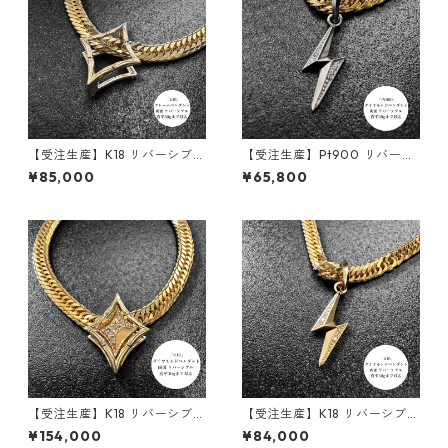
【受注生産】K18 リバーシブル
【受注生産】Pt900 リバーシ
ペンダント｜額縁フレーム
ブルペンダント | 雷-INAZUM
¥85,000
¥65,800
〈ロンバス 30g用〉｜30g喜
A- |ダイヤモンド | 30g喜平ま
平まで対応2WAY | customad
で対応 2WAY | customade.0
e.045
45
【受注生産】K18 リバーシブル
【受注生産】K18 リバーシブル
ペンダント | ロンバスクラシッ
ペンダント | 雷-INAZUMA- |
¥154,000
¥84,000
ク+額縁フレーム30g用 | 30g
ダイヤモンド | 30g喜平まで