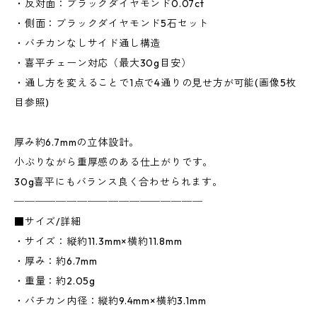
・反対面：ブラックダイヤモンド0.07ct
・側面：ブラックダイヤモンド5石セット
・バチカンなしサイド通し構造
・喜平チェーン対応（最大30g目安）
・通し方を変えることで1点で4通りの見せ方が可能(画像5枚
目参照)
厚み約6.7mmの立体設計。
小ぶりながら重厚感のある仕上がりです。
30g喜平にもバランス良く合わせられます。
──────────────────
■サイズ/詳細
・サイズ：縦約11.3mm×横約11.8mm
・厚み：約6.7mm
・重量：約2.05g
・バチカン内径：縦約9.4mm×横約3.1mm