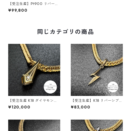
【受注生産】Pt900 リバーシ
ブルペンダント｜ステラコア
¥99,800
｜30g喜平まで対応 4WAY｜c
ustomade.045
同じカテゴリの商品
【受注生産 K18 ダイヤモンド
【受注生産】K18 リバーシブル
ペンダント ｜ランスエッジ ｜
ペンダント | 雷-INAZUMA- |
¥120,000
¥83,000
50g喜平まで対応 2WAY｜cus
地金タイプ| 30g喜平まで対応
tomade.045
2WAY | customade.045