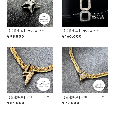
【受注生産】Pt900 リバーシ
【受注生産】Pt900 リバーシ
ブルペンダント｜ステラコア
ブルペンダント｜ロイヤルフ
¥99,800
¥160,000
｜30g喜平まで対応 4WAY｜c
レーム ｜30g喜平まで対応 2
ustomade.045
WAY｜customade.045
【受注生産】K18 リバーシブル
【受注生産】K18 リバーシブル
ペンダント | 雷-INAZUMA- |
ペンダント | ロンバスベース3
¥83,000
¥77,000
ダイヤモンド | 50g喜平まで対
0g用 | ダイヤモンド x ブラッ
応 2WAY | customade.045
クダイヤモンド | 30g喜平ま
で対応 2WAY | customade.0