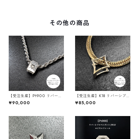
喜平まで対応4WAY | custom
対応 2WAY | customade.045
ade.045
その他の商品
【受注生産】Pt900 リバーシ
【受注生産】K18 リバーシブル
ブルペンダント｜ロイヤルコ
ペンダント｜額縁フレーム
¥90,000
¥85,000
アプレート ｜30g喜平まで対
〈ロンバス 30g用〉｜30g喜
応 2WAY｜customade.045
平まで対応2WAY | customad
e.045