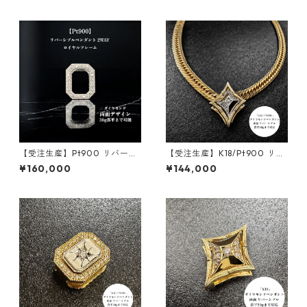
ダイヤモンド｜50ｇ喜平まで
｜customade.045
対応 2WAY｜customade.045
【受注生産】Pt900 リバーシ
【受注生産】K18/Pt900 リバ
ブルペンダント｜ロイヤルフ
ーシブルペンダント | ロンバス
¥160,000
¥144,000
レーム ｜30g喜平まで対応 2
クラシック+額縁フレーム30g
WAY｜customade.045
用 | 30g喜平まで対応4WAY |
customade.045