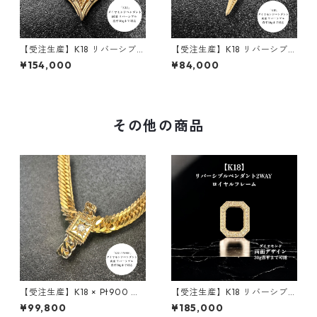
【受注生産】K18 リバーシブル
【受注生産】K18 リバーシブル
ペンダント | ロンバスクラシッ
ペンダント | 雷-INAZUMA- |
¥154,000
¥84,000
ク+額縁フレーム30g用 | 30g
ダイヤモンド | 30g喜平まで
喜平まで対応4WAY | custom
対応 2WAY | customade.045
ade.045
その他の商品
【受注生産】K18 × Pt900 リ
【受注生産】K18 リバーシブル
バーシブルペンダント｜組 -K
ペンダント｜ロイヤルフレー
¥99,800
¥185,000
UMI- ダイヤモンド × ブラック
ム ｜30g喜平まで対応 2WAY