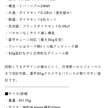
・構造：リバーシブル2WAY
・片面：ダイヤモンド0.03ct（後光留め）
・側面：ダイヤモンド6石セット
・反対面：ブラックダイヤモンド0.05ct
・バチカンなしサイド通し構造
・喜平チェーン対応（最大30g目安）
・フレームはロープ柄×ミル風アンティーク調
・30g設計ながら立体的なボリューム感
回転してもデザインが崩れにくく、日常使いからフォーマル
まで対応可能。喜平30gクラスでもバランスが取りやすい設
計です。
──────────────────
■サイズ/詳細
・重量：約1.75g
・サイズ：縦約14.4mm×横約10mm