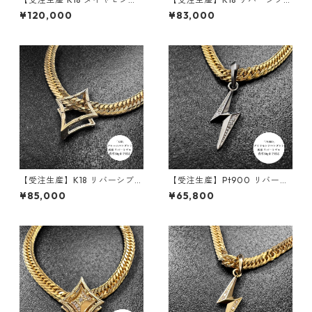
ペンダント ｜ランスエッジ ｜
ペンダント | 雷-INAZUMA- |
¥120,000
¥83,000
50g喜平まで対応 2WAY｜cus
地金タイプ| 30g喜平まで対応
tomade.045
2WAY | customade.045
【受注生産】K18 リバーシブル
【受注生産】Pt900 リバーシ
ペンダント｜額縁フレーム
ブルペンダント | 雷-INAZUM
¥85,000
¥65,800
〈ロンバス 30g用〉｜30g喜
A- |ダイヤモンド | 30g喜平ま
平まで対応2WAY | customad
で対応 2WAY | customade.0
e.045
45