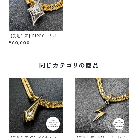
【受注生産】Pt900 リバー
シブルペンダント｜ ロンバス
¥80,000
コア｜30g喜平まで対応 2WA
Y｜customade.045
同じカテゴリの商品
【受注生産 K18 ダイヤモンド
【受注生産】K18 リバーシブル