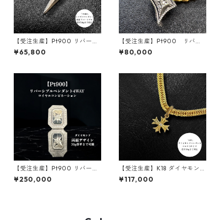
【受注生産】Pt900 リバーシ
【受注生産】Pt900 リバー
ブルペンダント | 雷-INAZUM
シブルペンダント｜ ロンバス
¥65,800
¥80,000
A- |地金タイプ| 30g喜平まで
コア｜30g喜平まで対応 2WA
対応 2WAY | customade.045
Y｜customade.045
【受注生産】Pt900 リバーシ
【受注生産】K18 ダイヤモンド
ブルペンダント｜ロイヤルコ
ペンダント｜クロスモチーフ
¥250,000
¥117,000
ンビネーション｜30g喜平ま
｜Sサイズ｜30ｇ喜平まで対応
で対応 4WAY｜customade.0
｜customade.045
45