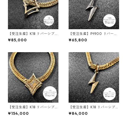
【受注生産】K18 リバーシブル
【受注生産】Pt900 リバーシ
ペンダント｜額縁フレーム
ブルペンダント | 雷-INAZUM
¥85,000
¥65,800
〈ロンバス 30g用〉｜30g喜
A- |ダイヤモンド | 30g喜平ま
平まで対応2WAY | customad
で対応 2WAY | customade.0
e.045
45
【受注生産】K18 リバーシブル
【受注生産】K18 リバーシブル
ペンダント | ロンバスクラシッ
ペンダント | 雷-INAZUMA- |
¥154,000
¥84,000
ク+額縁フレーム30g用 | 30g
ダイヤモンド | 30g喜平まで
喜平まで対応4WAY | custom
対応 2WAY | customade.045
ade.045