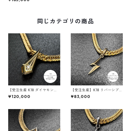
ム ｜30g喜平まで対応 2WAY
｜customade.045
同じカテゴリの商品
【受注生産 K18 ダイヤモンド
【受注生産】K18 リバーシブル
ペンダント ｜ランスエッジ ｜
ペンダント | 雷-INAZUMA- |
¥120,000
¥83,000
50g喜平まで対応 2WAY｜cus
地金タイプ| 30g喜平まで対応
tomade.045
2WAY | customade.045