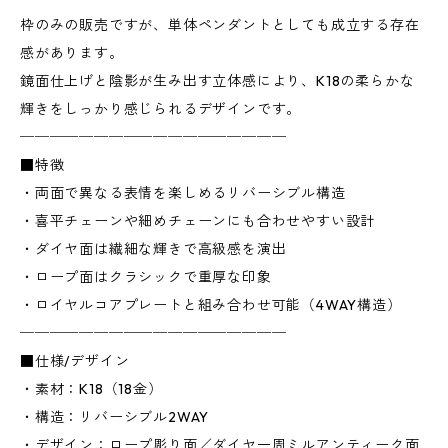
枠のみの販売ですが、単体ペンダントとしても成立する存在
感があります。
鏡面仕上げと陰影が生み出す立体感により、K18の柔らかな
輝きをしっかり感じられるデザインです。
──────────────────
■特徴
・両面で異なる表情を楽しめるリバーシブル構造
・喜平チェーンや細めチェーンにも合わせやすい設計
・ダイヤ面は繊細な輝きで高級感を演出
・ロープ面はクラシックで重厚な印象
・ロイヤルコアプレートと組み合わせ可能（4WAY構造）
──────────────────
■仕様/デザイン
・素材：K18（18金）
・構造：リバーシブル2WAY
・デザイン：ロープ彫り面／ダイヤ一周ミルアンティーク面