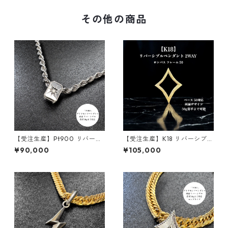
その他の商品
【受注生産】Pt900 リバーシ
【受注生産】K18 リバーシブル
ブルペンダント｜ロイヤルコ
ペンダント｜額縁フレーム
¥90,000
¥105,000
アプレート ｜30g喜平まで対
〈ロンバスベース 50g用〉｜5
応 2WAY｜customade.045
0g喜平まで対応2WAY | custo
made.045