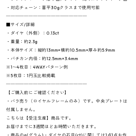
・対応チェーン：喜平30gクラスまで使用可能
──────────────────
■サイズ/詳細
・ダイヤ（外側）：0.13ct
・重量：約2.3g
・本体サイズ：縦約13mm×横約10.5mm×厚み約5.9mm
・バチカン内径：約12.5mm×3.4mm
※1〜4枚目：4WAYパターン例
※5枚目：1円玉比較掲載
──────────────────
【ご購入前にご確認ください】
・バラ売り（ロイヤルフレームのみ）です。中央プレートは
付属しません。
こちらは【受注生産】商品です。
お届けまでに3週間ほどお時間いただきます。
・商品のg(グラム)・ダイヤの石目(ct)に関しては1点1点お作