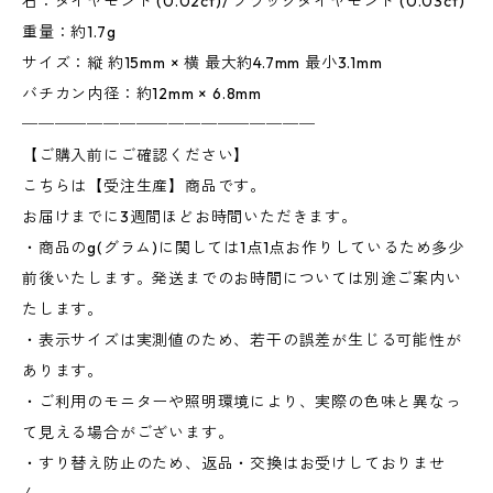
石：ダイヤモンド (0.02ct)/ ブラックダイヤモンド (0.03ct)
重量：約1.7g
サイズ：縦 約15mm × 横 最大約4.7mm 最小3.1mm
バチカン内径：約12mm × 6.8mm
──────────────────
【ご購入前にご確認ください】
こちらは【受注生産】商品です。
お届けまでに3週間ほどお時間いただきます。
・商品のg(グラム)に関しては1点1点お作りしているため多少
前後いたします。発送までのお時間については別途ご案内い
たします。
・表示サイズは実測値のため、若干の誤差が生じる可能性が
あります。
・ご利用のモニターや照明環境により、実際の色味と異なっ
て見える場合がございます。
・すり替え防止のため、返品・交換はお受けしておりませ