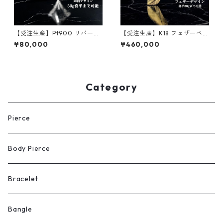
【受注生産】Pt900 リバーシ
【受注生産】K18 フェザーペン
ブルペンダント｜額縁フレー
ダント｜LLサイズ｜ダイヤモ
¥80,000
¥460,000
ム〈ロンバス ベース50g用〉
ンド｜30g喜平まで対応｜cus
｜50g喜平まで対応2WAY ｜c
tomade.045
ustomade.045
Category
Pierce
Body Pierce
Bracelet
Bangle