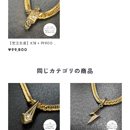
【受注生産】K18 × Pt900 リ
バーシブルペンダント｜組 -K
¥99,800
UMI- ダイヤモンド × ブラック
ダイヤモンド｜50ｇ喜平まで
対応 2WAY｜customade.045
同じカテゴリの商品