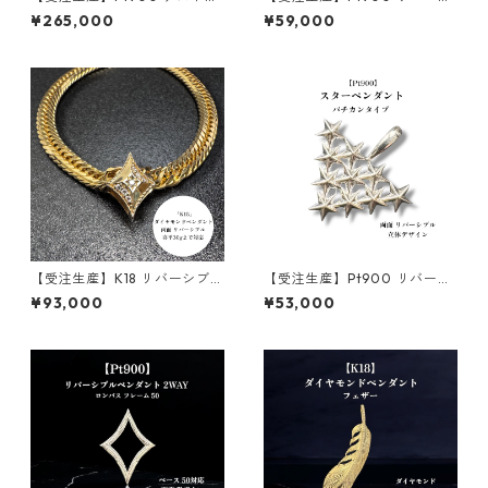
エッジペンダント ｜Mサイズ
ブルペンダント｜ ロンバスク
¥265,000
¥59,000
｜50g喜平まで対応 ｜custo
ラシック 30g用｜30g喜平ま
made.045
で対応 2WAY｜customade.0
45
【受注生産】K18 リバーシブル
【受注生産】Pt900 リバーシ
ペンダント｜ロンバスコア｜3
ブルペンダント｜ 4バックス
¥93,000
¥53,000
0g喜平まで対応 2WAY｜cust
ター｜2WAY｜customade.0
omade.045
45