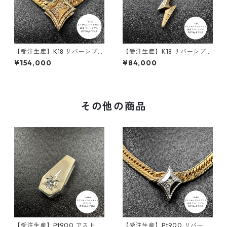
【受注生産】K18 リバーシブル
【受注生産】K18 リバーシブル
ペンダント | ロンバスクラシッ
ペンダント | 雷-INAZUMA- |
¥154,000
¥84,000
ク+額縁フレーム30g用 | 30g
ダイヤモンド | 30g喜平まで
喜平まで対応4WAY | custom
対応 2WAY | customade.045
ade.045
その他の商品
【受注生産】Pt900 アストラ
【受注生産】Pt900 リバーシ