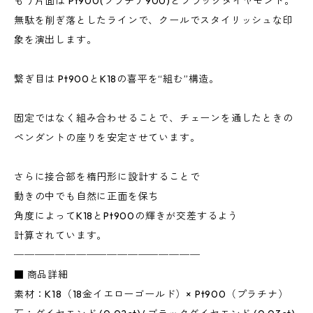
もう片面は Pt900(プラチナ900)とブラックダイヤモンド。
無駄を削ぎ落としたラインで、クールでスタイリッシュな印
象を演出します。
繋ぎ目は Pt900とK18の喜平を“組む”構造。
固定ではなく組み合わせることで、チェーンを通したときの
ペンダントの座りを安定させています。
さらに接合部を楕円形に設計することで
動きの中でも自然に正面を保ち
角度によってK18とPt900の輝きが交差するよう
計算されています。
──────────────────
■ 商品詳細
素材：K18（18金イエローゴールド）× Pt900（プラチナ）