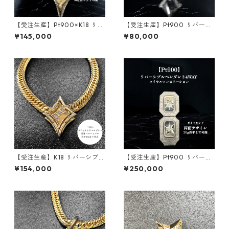
【受注生産】Pt900×K18 リバ
【受注生産】Pt900 リバーシ
ーシブルペンダント｜ロンバ
ブルペンダント｜額縁フレー
¥145,000
¥80,000
スベース+額縁フレーム30g用
ム〈ロンバス ベース50g用〉
｜30g喜平まで対応2WAY | c
｜50g喜平まで対応2WAY ｜c
ustomade.045
ustomade.045
【受注生産】K18 リバーシブル
【受注生産】Pt900 リバーシ
ペンダント | ロンバスクラシッ
ブルペンダント｜ロイヤルコ
¥154,000
¥250,000
ク+額縁フレーム30g用 | 30g
ンビネーション｜30g喜平ま
喜平まで対応4WAY | custom
で対応 4WAY｜customade.0
ade.045
45