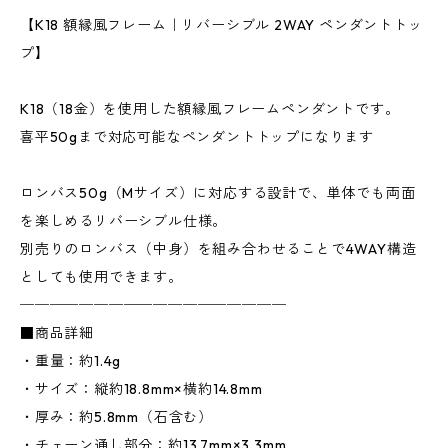
【K18 額縁風フレーム｜リバーシブル 2WAY ペンダントトッ
プ】
K18（18金）を使用した額縁風フレームペンダントです。
喜平50gまで対応可能なペンダントトップになります
ロンバス50g（Mサイズ）に対応する設計で、単体でも両面
を楽しめるリバーシブル仕様。
別売りのロンバス（中身）を組み合わせることで4WAY構造
としても使用できます。
──────────────────
■商品詳細
・重量：約1.4g
・サイズ：縦約18.8mm×横約14.8mm
・厚み：約5.8mm（石含む）
・チェーン通し部分：約13.7mm×3.3mm