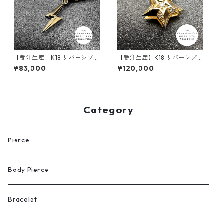
【受注生産】K18 リバーシブル
【受注生産】K18 リバーシブル
ペンダント | 雷-INAZUMA- |
ペンダント｜ステラコア｜ 30
¥83,000
¥120,000
地金タイプ| 30g喜平まで対応
g喜平まで対応 4WAY｜custo
2WAY | customade.045
made.045
Category
Pierce
Body Pierce
Bracelet