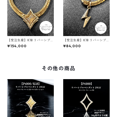
【受注生産】K18 リバーシブル
【受注生産】K18 リバーシブル
ペンダント | ロンバスクラシッ
ペンダント | 雷-INAZUMA- |
¥154,000
¥84,000
ク+額縁フレーム30g用 | 30g
ダイヤモンド | 30g喜平まで
喜平まで対応4WAY | custom
対応 2WAY | customade.045
ade.045
その他の商品