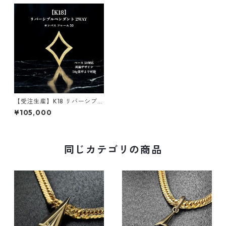
【受注生産】K18 リバーシブル
ペンダント｜額縁フレーム
¥105,000
〈ロンバスベース 50g用〉｜5
0g喜平まで対応2WAY | custo
made.045
同じカテゴリの商品