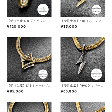
【受注生産 K18 ダイヤモンド
【受注生産】K18 リバーシブル
ペンダント ｜ランスエッジ ｜
ペンダント | 雷-INAZUMA- |
¥120,000
¥83,000
50g喜平まで対応 2WAY｜cus
地金タイプ| 30g喜平まで対応
tomade.045
2WAY | customade.045
【受注生産】K18 リバーシブル
【受注生産】Pt900 リバーシ
ペンダント｜額縁フレーム
ブルペンダント | 雷-INAZUM
¥85,000
¥65,800
〈ロンバス 30g用〉｜30g喜
A- |ダイヤモンド | 30g喜平ま
平まで対応2WAY | customad
で対応 2WAY | customade.0
e.045
45