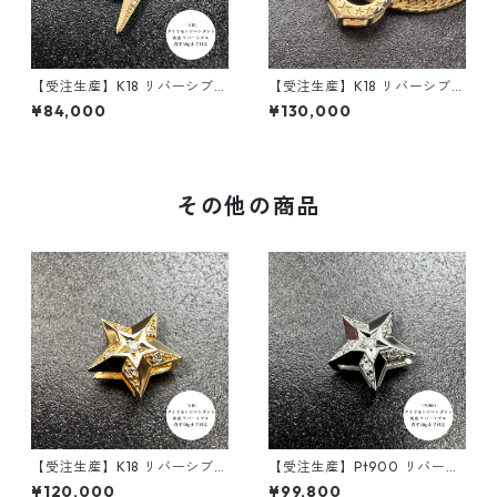
【受注生産】K18 リバーシブル
【受注生産】K18 リバーシブル
ペンダント | 雷-INAZUMA- |
ペンダント｜馬蹄-ホースシュ
¥84,000
¥130,000
ダイヤモンド | 30g喜平まで
ー｜50g喜平まで対応 2WAY
対応 2WAY | customade.045
｜customade.045
その他の商品
【受注生産】K18 リバーシブル
【受注生産】Pt900 リバーシ
ペンダント｜ステラコア｜ 30
ブルペンダント｜ステラコア
¥120,000
¥99,800