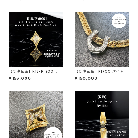
g喜平まで対応 4WAY｜custo
｜30g喜平まで対応 4WAY｜c
made.045
ustomade.045
【受注生産】K18×Pt900 リバ
【受注生産】Pt900 ダイヤモ
ーシブルペンダント｜ロンバ
ンドペンダント｜馬蹄-ホース
¥153,000
¥150,000
スベース+額縁フレーム 30g
シュー｜50g喜平まで対応 2W
用 | 30g喜平まで対応2WAY |
AY｜customade.045
customade.045