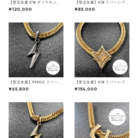
【受注生産 K18 ダイヤモンド
【受注生産】K18 リバーシブル
ペンダント ｜ランスエッジ ｜
ペンダント｜額縁フレーム
¥120,000
¥85,000
50g喜平まで対応 2WAY｜cus
〈ロンバス 30g用〉｜30g喜
tomade.045
平まで対応2WAY | customad
e.045
【受注生産】Pt900 リバーシ
【受注生産】K18 リバーシブル
ブルペンダント | 雷-INAZUM
ペンダント | ロンバスクラシッ
¥65,800
¥154,000
A- |ダイヤモンド | 30g喜平ま
ク+額縁フレーム30g用 | 30g
で対応 2WAY | customade.0
喜平まで対応4WAY | custom
45
ade.045