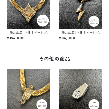
【受注生産】K18 リバーシブル
【受注生産】K18 リバーシブル
ペンダント | ロンバスクラシッ
ペンダント | 雷-INAZUMA- |
¥154,000
¥84,000
ク+額縁フレーム30g用 | 30g
ダイヤモンド | 30g喜平まで
喜平まで対応4WAY | custom
対応 2WAY | customade.045
ade.045
その他の商品