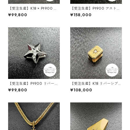
【受注生産】K18 × Pt900 リ
【受注生産】Pt900 アストラ
バーシブルペンダント｜組 -K
エッジペンダント ｜Sサイズ｜
¥99,800
¥158,000
UMI- ダイヤモンド × ブラック
30ｇ喜平まで対応 ｜custom
ダイヤモンド｜50ｇ喜平まで
ade.045
対応 2WAY｜customade.045
【受注生産】Pt900 リバーシ
【受注生産】K18 リバーシブル
ブルペンダント｜ステラコア
ペンダント｜ロイヤルコアプ
¥99,800
¥108,000
｜30g喜平まで対応 4WAY｜c
レート ｜30g喜平まで対応 2
ustomade.045
WAY｜customade.045