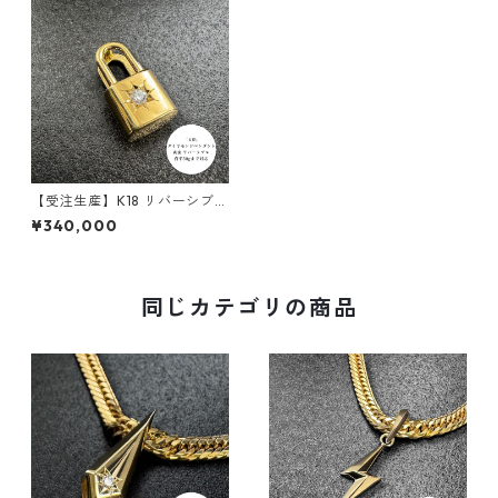
【受注生産】K18 リバーシブル
ペンダント｜ 南京錠モチーフ
¥340,000
｜50g喜平まで対応 2WAY｜c
ustomade.045
同じカテゴリの商品