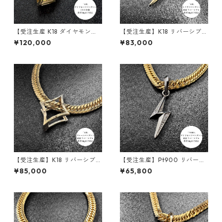
【受注生産 K18 ダイヤモンド
【受注生産】K18 リバーシブル
ペンダント ｜ランスエッジ ｜
ペンダント | 雷-INAZUMA- |
¥120,000
¥83,000
50g喜平まで対応 2WAY｜cus
地金タイプ| 30g喜平まで対応
tomade.045
2WAY | customade.045
【受注生産】K18 リバーシブル
【受注生産】Pt900 リバーシ
ペンダント｜額縁フレーム
ブルペンダント | 雷-INAZUM
¥85,000
¥65,800
〈ロンバス 30g用〉｜30g喜
A- |ダイヤモンド | 30g喜平ま
平まで対応2WAY | customad
で対応 2WAY | customade.0
e.045
45