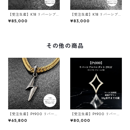
【受注生産】K18 リバーシブル
【受注生産】K18 リバーシブル
ペンダント｜額縁フレーム
ペンダント | 雷-INAZUMA- |
¥85,000
¥83,000
〈ロンバス 30g用〉｜30g喜
地金タイプ| 30g喜平まで対応
平まで対応2WAY | customad
2WAY | customade.045
e.045
その他の商品
【受注生産】Pt900 リバーシ
【受注生産】Pt900 リバーシ
ブルペンダント | 雷-INAZUM
ブルペンダント｜額縁フレー
¥65,800
¥80,000
A- |ダイヤモンド | 30g喜平ま
ム〈ロンバス ベース50g用〉
で対応 2WAY | customade.0
｜50g喜平まで対応2WAY ｜c