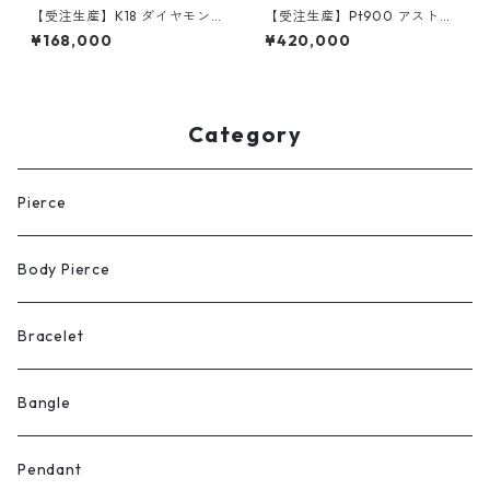
【受注生産】K18 ダイヤモンド
【受注生産】Pt900 アストラ
ペンダント｜クロスモチーフ
エッジペンダント ｜Lサイズ｜
¥168,000
¥420,000
｜Mサイズ｜50g喜平まで対応
100-150ｇ喜平まで対応 ｜cu
｜customade.045
stomade.045
Category
Pierce
Body Pierce
Bracelet
Bangle
Pendant