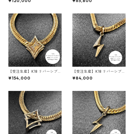
¥120,000
¥65,800
50g喜平まで対応 2WAY｜cus
A- |ダイヤモンド | 30g喜平ま
tomade.045
で対応 2WAY | customade.0
45
【受注生産】K18 リバーシブル
【受注生産】K18 リバーシブル
ペンダント | ロンバスクラシッ
ペンダント | 雷-INAZUMA- |
¥154,000
¥84,000
ク+額縁フレーム30g用 | 30g
ダイヤモンド | 30g喜平まで
喜平まで対応4WAY | custom
対応 2WAY | customade.045
ade.045