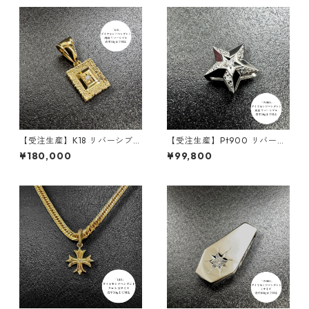
45
ustomade.045
【受注生産】K18 リバーシブル
【受注生産】Pt900 リバーシ
ペンダント | 額縁風ペンダント
ブルペンダント｜ステラコア
¥180,000
¥99,800
| ダイヤモンド | 喜平対応2WA
｜30g喜平まで対応 4WAY｜c
Y | customade.045
ustomade.045