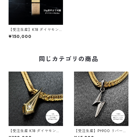
【受注生産】K18 ダイヤモンド
ペンダント｜煉瓦ビーズモチ
¥150,000
ーフ｜50g喜平まで対応 ｜cu
stomade.045
同じカテゴリの商品
【受注生産 K18 ダイヤモンド
【受注生産】Pt900 リバーシ
ペンダント ｜ランスエッジ ｜
ブルペンダント | 雷-INAZUM